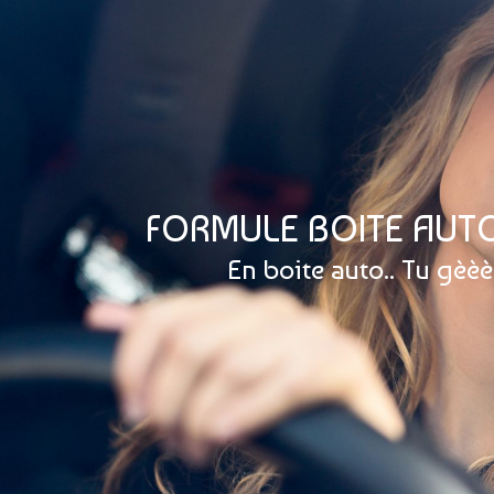
FORMULE BOITE AUT
En boite auto.. Tu gèèèè