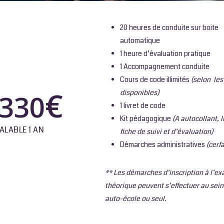
20 heures de conduite sur boite
automatique
1 heure d’évaluation pratique
1 Accompagnement conduite
Cours de code illimités
(selon les
€
disponibles)
,330
1 livret de code
Kit pédagogique
(A autocollant, l
ALABLE 1 AN
fiche de suivi et d’évaluation)
Démarches administratives
(cerf
** Les démarches d’inscription à l’e
théorique peuvent s’effectuer au sein
auto-école ou seul.