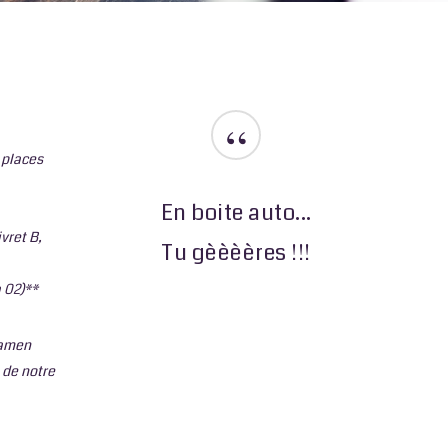
“
 places
En boite auto...
ivret B,
Tu gèèèères !!!
a 02)**
xamen
 de notre