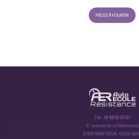
PIÈCES À FOURNIR
Tel. :
01 48 51 33 67
37 avenue de la Résistance
93100 MONTREUIL-SOUS-BO