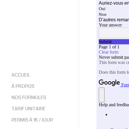
ACCUEIL
À PROPOS
NOS FORMULES
PERMIS B 20H
TARIF UNITAIRE
PERMIS B AAC
PERMIS À 1€ / JOUR
BOITE AUTO 13H